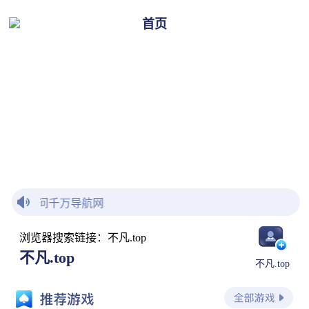
首页
欢迎访问千万导航网
浏览器搜索链接：不凡.top
不凡.top
不凡.top