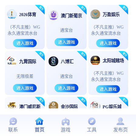
2026体育
万盈娱乐
澳门新葡京
（不凡主推）WG
（不凡主推）WG
通宝台
永久通宝流水台
永久通宝流水台
太阳城赌场
九霄国际
八博汇
（不凡主推）WG
无限极差
通宝台
永久通宝流水台
澳门威尼斯
金沙国际
PG娱乐城
（不凡主推）WG
（主推） WG永久
WG永久通宝流水
永久通宝台
通宝流水台
台
联系
首页
游戏
工具
发布页